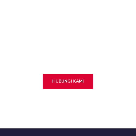
// Tinggalkan pesanan anda kepada team
terhebat kami 24/7
PERLUKAN IT
KONSULTANSI?
HUBUNGI KAMI